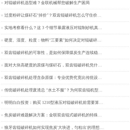
对辊破碎机选型难？金联机械帮您破解生产困局
过度粉碎让煤矸石“掉价”？双齿辊破碎机怎么守住价值底线？
实地考察看什么？这 3 个细节暴露液压对辊制砂机真实做工
硬度、湿度、粒度：物料“三要素”如何决定对辊破碎机的技术配置？
双齿辊破碎机的可靠性，是如何保障煤炭生产连续稳定运行的？
面对大块高硬度的原煤与煤矸石，双齿辊破碎机凭什么能“啃”得动？
双齿辊破碎机处理含杂原煤：专业优势究竟比传统设备强在哪？
传统破碎机处理废渣总 “水土不服”？为何双齿辊机型能轻松胜任？
明明白白投资：购买 1210型液压对辊破碎机前需要算清的 “经济账”​
焦炭破碎难题解决方案：金联双齿辊式破碎机的特殊结构设计
狼牙齿辊破碎机如何实现焦炭'大块进，匀粒出'的理想转化？