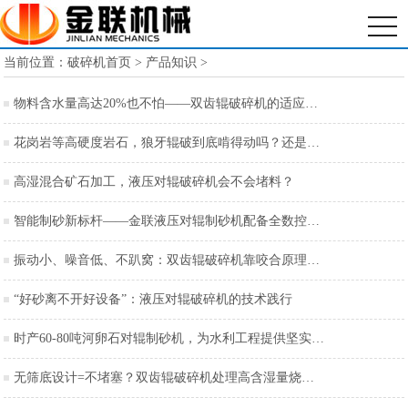
当前位置：
破碎机首页
>
产品知识
>
物料含水量高达20%也不怕——双齿辊破碎机的适应性有多强
花岗岩等高硬度岩石，狼牙辊破到底啃得动吗？还是只适合煤炭焦炭？
高湿混合矿石加工，液压对辊破碎机会不会堵料？
智能制砂新标杆——金联液压对辊制砂机配备全数控操作系统
振动小、噪音低、不趴窝：双齿辊破碎机靠咬合原理实现“全年无休”
“好砂离不开好设备”：液压对辊破碎机的技术践行
时产60-80吨河卵石对辊制砂机，为水利工程提供坚实保障
无筛底设计=不堵塞？双齿辊破碎机处理高含湿量烧结料，事实是这样