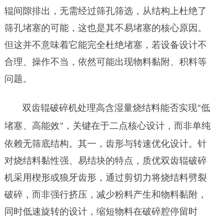
辊间隙排出，无需经过筛孔筛选，从结构上杜绝了
筛孔堵塞的可能，这也是其不易堵塞的核心原因。
但这并不意味着它能完全杜绝堵塞，若设备设计不
合理、操作不当，依然可能出现物料黏附、积料等
问题。
双齿辊破碎机处理高含湿量烧结料能否实现
低
“
堵塞、高
能效
，关键在于
二
点核心设计，而非单纯
”
依赖无筛底结构。其一，齿形与转速优化设计。针
对烧结料黏性强、易结块的特点，
质优
双齿辊破碎
机采用楔形或
狼牙
齿形，通过剪切力将烧结料劈裂
破碎，而非强行挤压，减少粉料产生和物料黏附，
同时低速旋转的设计，缩短物料在破碎腔停留时