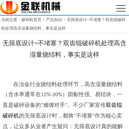
当前位置：
破碎机首页
>
产品知识
> 无筛底设计=不堵塞？双齿辊破碎
机处理高含湿量烧结料，事实是这样
无筛底设计=不堵塞？双齿辊破碎机处理高含
湿量烧结料，事实是这样
在冶金行业烧结料处理环节，高含湿量烧结料
（含水率通常在
）因黏性强、易结块，一
12%-20%
直是破碎设备的
难缠对手
。不少厂家宣传
双齿辊
“
”
破碎机
的无筛底设计时，都将
不堵塞
作为核心卖
“
”
点，让众多从业者产生疑问：无筛底设计真的能解