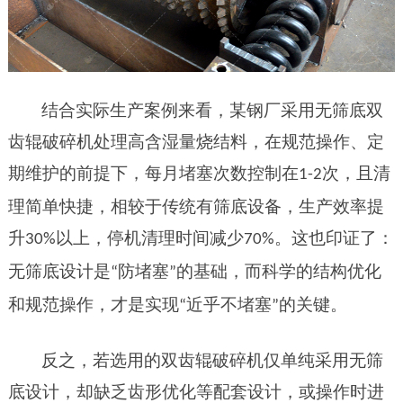
结合实际生产案例来看，某钢厂采用无筛底双
齿辊破碎机处理高含湿量烧结料，在规范操作、定
期维护的前提下，每月堵塞次数控制在
次，且清
1-2
理简单快捷，相较于传统有筛底设备，生产效率提
升
以上，停机清理时间减少
。这也印证了：
3
0%
70
%
无筛底设计是
防堵塞
的基础，而科学的结构优化
“
”
和规范操作，才是实现
近乎不堵塞
的关键。
“
”
反之，若选用的双齿辊破碎机仅单纯采用无筛
底设计，却缺乏齿形优化等配套设计，或操作时进