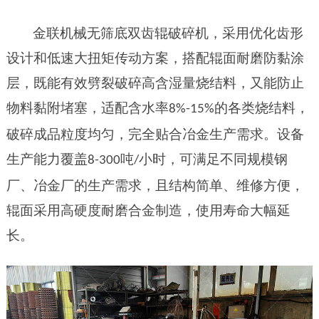
金联机械无筛底双齿辊破碎机，采用优化齿形
设计和低速大扭矩传动方案，搭配辊面耐磨防黏涂
层，既能有效劈裂破碎高含湿量烧结料，又能防止
物料黏附堵塞，适配含水率
的各类烧结料，
8
%-
15
%
破碎成品粒度均匀，完全贴合冶金生产需求。设备
生产能力覆盖
吨
小时，可满足不同规模钢
8
-300
/
厂、冶金厂的生产需求，且结构简单、维修方便，
辊面采用高硬度耐磨合金制造，使用寿命大幅延
长。